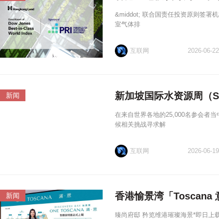
&middot; 联合国责任投资原则签署机
室气体排
互联网
2026-06-22
新加坡国际水资源周（SI
新闻
在来自世界各地的25,000名参会者
候相关挑战寻求解
互联网
2026-06-19
香港愉景湾「Toscana
新闻
臻尚府邸 矜览维港璀璨海景*即日上载售楼说明书