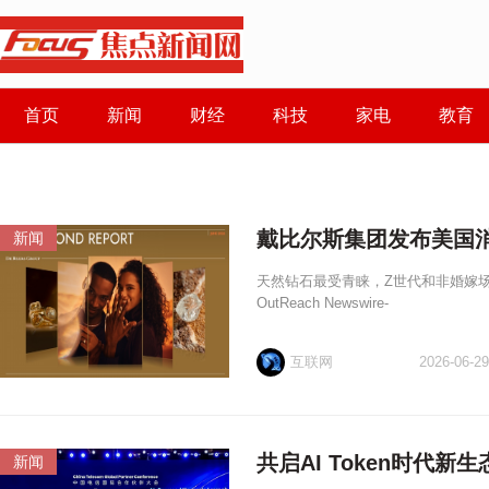
首页
新闻
财经
科技
家电
教育
戴比尔斯集团发布美国
新闻
天然钻石最受青睐，Z世代和非婚嫁场景
OutReach Newswire-
互联网
2026-06-29
共启AI Token时代
新闻