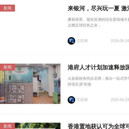
来银河，尽兴玩一夏 激
新闻
屡获殊荣、领先亚洲的综合度假城今
点燃足球狂热之余，
互联网
2026-06-24
港府人才计划加速释放
新闻
火炭新校舍同步启用；推出一站式升
跨境生源“衔接
互联网
2026-06-23
香港置地获认可为全球
新闻