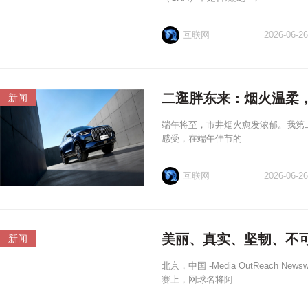
互联网
2026-06-26
二逛胖东来：烟火温柔
新闻
端午将至，市井烟火愈发浓郁。我第
感受，在端午佳节的
互联网
2026-06-26
美丽、真实、坚韧、不可
新闻
北京，中国 -Media OutReach Ne
赛上，网球名将阿