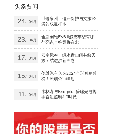
头条要闻
世遗泉州：遗产保护与文旅经
24
04月
/
济的双赢样本
全新创维EV6 Ⅱ超充车型有哪
23
04月
/
些亮点？答案将在北
云南绿春：绿水青山间共绘民
17
04月
/
族团结进步新画卷
创维汽车入选2024全球独角兽
15
04月
/
榜！民族企业崛起！
木林森与Bridgelux普瑞光电携
11
04月
/
手奋进照明4.0时代