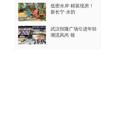
低密水岸·精装现房！
新长宁·水韵
武汉恒隆广场引进年轻
潮流风尚 领