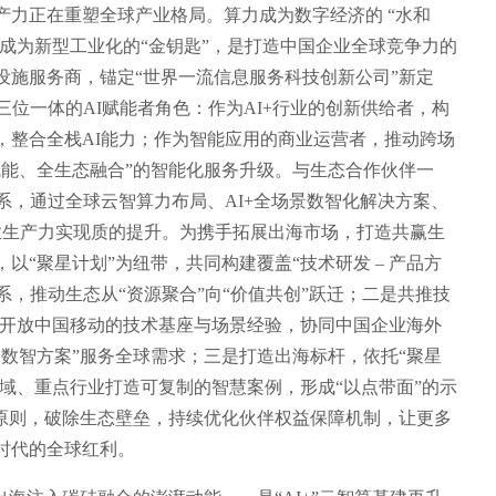
产力正在重塑全球产业格局。算力成为数字经济的 “水和
能成为新型工业化的“金钥匙”，是打造中国企业全球竞争力的
设施服务商，锚定“世界一流信息服务科技创新公司”新定
三位一体的AI赋能者角色：作为AI+行业的创新供给者，构
，整合全栈AI能力；作为智能应用的商业运营者，推动跨场
赋能、全生态融合”的智能化服务升级。与生态合作伙伴一
系，通过全球云智算力布局、AI+全场景数智化解决方案、
产业生产力实现质的提升。为携手拓展出海市场，打造共赢生
“聚星计划”为纽带，共同构建覆盖“技术研发 – 产品方
海体系，推动生态从“资源聚合”向“价值共创”跃迁；二是共推技
，开放中国移动的技术基座与场景经验，协同中国企业海外
数智方案”服务全球需求；三是打造出海标杆，依托“聚星
区域、重点行业打造可复制的智慧案例，形成“以点带面”的示
”原则，破除生态壁垒，持续优化伙伴权益保障机制，让更多
时代的全球红利。