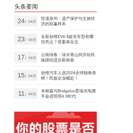
头条要闻
世遗泉州：遗产保护与文旅经
24
04月
/
济的双赢样本
全新创维EV6 Ⅱ超充车型有哪
23
04月
/
些亮点？答案将在北
云南绿春：绿水青山间共绘民
17
04月
/
族团结进步新画卷
创维汽车入选2024全球独角兽
15
04月
/
榜！民族企业崛起！
木林森与Bridgelux普瑞光电携
11
04月
/
手奋进照明4.0时代