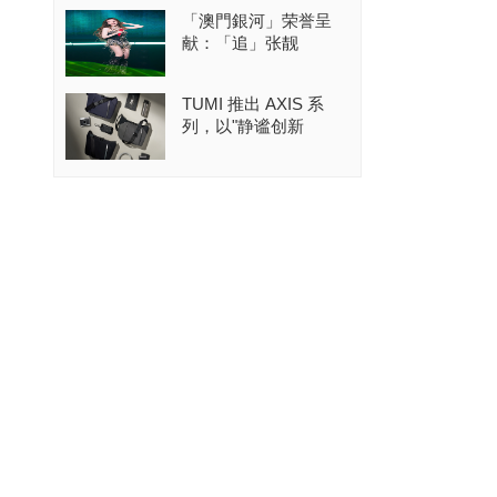
「澳門銀河」荣誉呈
献：「追」张靓
TUMI 推出 AXIS 系
列，以"静谧创新