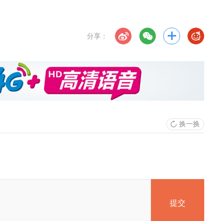
分享：
换一换
提交