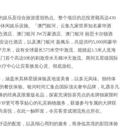
娱乐及综合旅游度假热点。整个项目的总投资额高达430
的休闲娱乐设施。「澳門銀河」云集九家世界知名豪华酒
酒店、澳门银河 JW万豪酒店、澳门银河 丽思卡尔顿酒
达仕酒店，以及澳门银河 嘉佩乐，共提供约5,000间豪华
平方米，设有全球最长575米空中激流、能掀起1.5米人造海
澳门首个高达9米的刺激滑水天梯冲天激流。两间五星级国际
水疗中心让宾客焕发心灵、彻底放松。
择，涵盖米其林星级体验及地道美食，以多元风味、独特体
」的餐饮体验。银河时尚汇集合国际顶尖奢华品牌，礼遇非凡
捧的经典及限量版名品，探索充满惊喜亮点的名牌独家限时
VIP更可尊享贴心的礼宾购物服务，获邀参与专属的大牌联
尚喜悦，在此一触即发，令宾客变成潮流焦点所在。
舒适的配套，以及细心周到的服务，将身临其境的影院体验