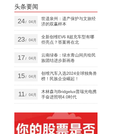
头条要闻
世遗泉州：遗产保护与文旅经
24
04月
/
济的双赢样本
全新创维EV6 Ⅱ超充车型有哪
23
04月
/
些亮点？答案将在北
云南绿春：绿水青山间共绘民
17
04月
/
族团结进步新画卷
创维汽车入选2024全球独角兽
15
04月
/
榜！民族企业崛起！
木林森与Bridgelux普瑞光电携
11
04月
/
手奋进照明4.0时代