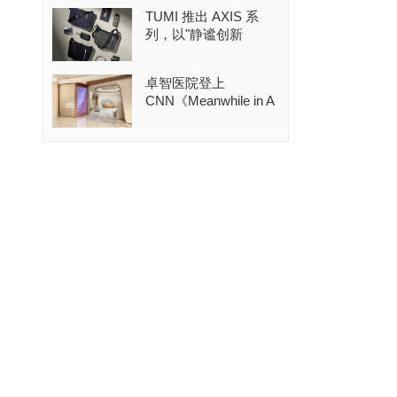
TUMI 推出 AXIS 系
列，以"静谧创新
卓智医院登上
CNN《Meanwhile in A