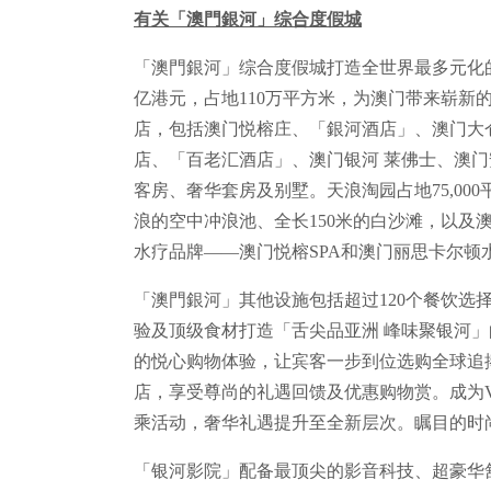
有关「澳門銀河」综合度假城
「澳門銀河」综合度假城打造全世界最多元化的
亿港元，占地110万平方米，为澳门带来崭新
店，包括澳门悦榕庄、「銀河酒店」、澳门大仓
店、「百老汇酒店」、澳门银河 莱佛士、澳门安
客房、奢华套房及别墅。天浪淘园占地75,000
浪的空中冲浪池、全长150米的白沙滩，以及
水疗品牌——澳门悦榕SPA和澳门丽思卡尔顿
「澳門銀河」其他设施包括超过120个餐饮选
验及顶级食材打造「舌尖品亚洲 峰味聚银河
的悦心购物体验，让宾客一步到位选购全球追
店，享受尊尚的礼遇回馈及优惠购物赏。成为
乘活动，奢华礼遇提升至全新层次。瞩目的时
「银河影院」配备最顶尖的影音科技、超豪华