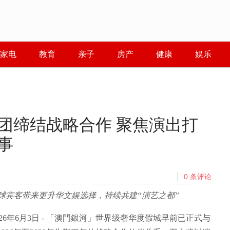
家电
教育
亲子
房产
健康
娱乐
团缔结战略合作 聚焦演出打
事
0
条评论
球宾客带来更升华文娱选择，持续共建“演艺之都”
2026年6月3日 - 「澳門銀河」世界级奢华度假城早前已正式与