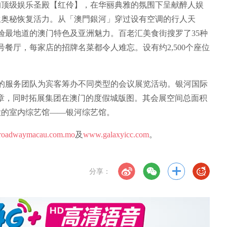
的顶级娱乐圣殿【红伶】，在华丽典雅的氛围下呈献醉人娱
生奥秘恢复活力。从「澳門銀河」穿过设有空调的行人天
验最地道的澳门特色及亚洲魅力。百老汇美食街搜罗了35种
餐厅，每家店的招牌名菜都令人难忘。设有约2,500个座位
的服务团队为宾客筹办不同类型的会议展览活动。银河国际
新篇章，同时拓展集团在澳门的度假城版图。其会展空间总面积
澳最大的室内综艺馆——银河综艺馆。
oadwaymacau.com.mo
及
www.galaxyicc.com
。
分享：