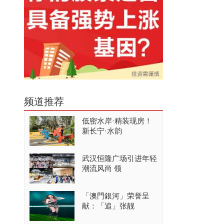
频道推荐
低密水岸·精装现房！
新长宁·水韵
武汉恒隆广场引进年轻
潮流风尚 领
「澳門銀河」荣誉呈
献：「追」张靓